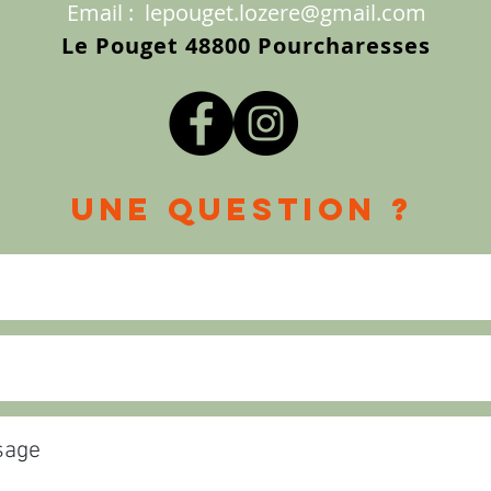
Email :
lepouget.lozere@gmail.com
Le Pouget
48800 Pourcharesses
une question ?